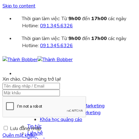
Skip to content
Thời gian làm việc: Từ
9h00
đến
17h00
các ngày
Hotline:
091.345.6326
Thời gian làm việc: Từ
9h00
đến
17h00
các ngày
Hotline:
091.345.6326
Xin chào, Chào mừng trở lại!
Danh mục
Trang chủ
Danh sách khóa học
Khóa học Facebook Marketing
Khóa học Content Marketing
Khóa học quảng cáo
Tin tức
Lưu đăng nhập
Liên hệ
Quên mật khẩu?