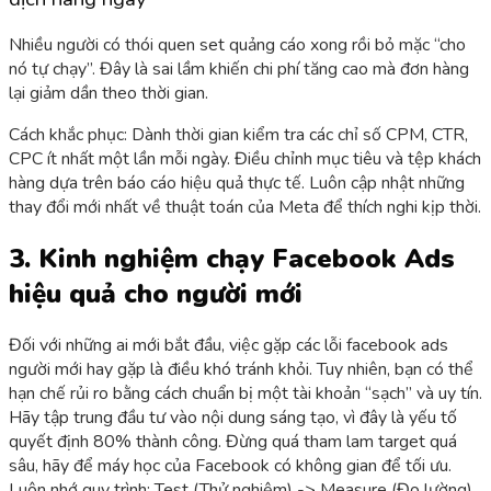
Nhiều người có thói quen set quảng cáo xong rồi bỏ mặc “cho
nó tự chạy”. Đây là sai lầm khiến chi phí tăng cao mà đơn hàng
lại giảm dần theo thời gian.
Cách khắc phục: Dành thời gian kiểm tra các chỉ số CPM, CTR,
CPC ít nhất một lần mỗi ngày. Điều chỉnh mục tiêu và tệp khách
hàng dựa trên báo cáo hiệu quả thực tế. Luôn cập nhật những
thay đổi mới nhất về thuật toán của Meta để thích nghi kịp thời.
3. Kinh nghiệm chạy Facebook Ads
hiệu quả cho người mới
Đối với những ai mới bắt đầu, việc gặp các lỗi facebook ads
người mới hay gặp là điều khó tránh khỏi. Tuy nhiên, bạn có thể
hạn chế rủi ro bằng cách chuẩn bị một tài khoản “sạch” và uy tín.
Hãy tập trung đầu tư vào nội dung sáng tạo, vì đây là yếu tố
quyết định 80% thành công. Đừng quá tham lam target quá
sâu, hãy để máy học của Facebook có không gian để tối ưu.
Luôn nhớ quy trình: Test (Thử nghiệm) -> Measure (Đo lường)