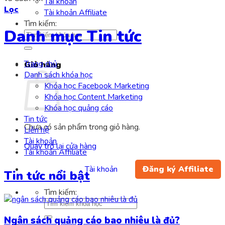
Tài khoản
Lọc
Tài khoản Affiliate
Tìm kiếm:
Danh mục Tin tức
Trang chủ
Giỏ hàng
Danh sách khóa học
Khóa học Facebook Marketing
Khóa học Content Marketing
Khóa học quảng cáo
Tin tức
Chưa có sản phẩm trong giỏ hàng.
Liên hệ
Tài khoản
Quay trở lại cửa hàng
Tài khoản Affiliate
Tài khoản
Đăng ký Affiliate
Tin tức nổi bật
Tìm kiếm:
Ngân sách quảng cáo bao nhiêu là đủ?