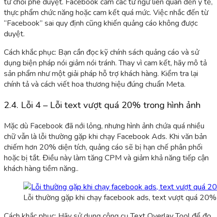
từ chối phê duyệt. Facebook cấm các từ ngữ liên quan đến y tế,
thực phẩm chức năng hoặc cam kết quá mức. Việc nhắc đến từ
“Facebook” sai quy định cũng khiến quảng cáo không được
duyệt.
Cách khắc phục: Bạn cần đọc kỹ chính sách quảng cáo và sử
dụng biện pháp nói giảm nói tránh. Thay vì cam kết, hãy mô tả
sản phẩm như một giải pháp hỗ trợ khách hàng. Kiểm tra lại
chính tả và cách viết hoa thương hiệu đúng chuẩn Meta.
2.4. Lỗi 4 – Lỗi text vượt quá 20% trong hình ảnh
Mặc dù Facebook đã nới lỏng, nhưng hình ảnh chứa quá nhiều
chữ vẫn là lỗi thường gặp khi chạy Facebook Ads. Khi văn bản
chiếm hơn 20% diện tích, quảng cáo sẽ bị hạn chế phân phối
hoặc bị tắt. Điều này làm tăng CPM và giảm khả năng tiếp cận
khách hàng tiềm năng..
Lỗi thường gặp khi chạy facebook ads, text vượt quá 20%
Cách khắc phục: Hãy s
ử dụng công cụ Text Over
lay Tool để đo