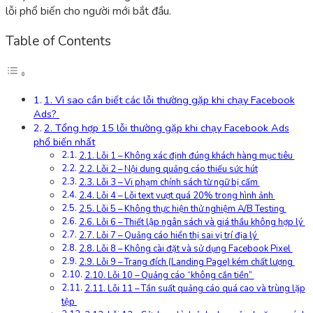
lỗi phổ biến cho người mới bắt đầu.
Table of Contents
1. Vì sao cần biết các lỗi thường gặp khi chạy Facebook
Ads?
2. Tổng hợp 15 lỗi thường gặp khi chạy Facebook Ads
phổ biến nhất
2.1. Lỗi 1 – Không xác định đúng khách hàng mục tiêu
2.2. Lỗi 2 – Nội dung quảng cáo thiếu sức hút
2.3. Lỗi 3 – Vi phạm chính sách từ ngữ bị cấm
2.4. Lỗi 4 – Lỗi text vượt quá 20% trong hình ảnh
2.5. Lỗi 5 – Không thực hiện thử nghiệm A/B Testing
2.6. Lỗi 6 – Thiết lập ngân sách và giá thầu không hợp lý
2.7. Lỗi 7 – Quảng cáo hiển thị sai vị trí địa lý
2.8. Lỗi 8 – Không cài đặt và sử dụng Facebook Pixel
2.9. Lỗi 9 – Trang đích (Landing Page) kém chất lượng
2.10. Lỗi 10 – Quảng cáo “không cắn tiền”
2.11. Lỗi 11 – Tần suất quảng cáo quá cao và trùng lặp
tệp