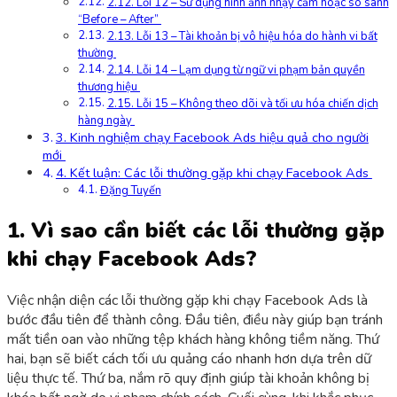
2.12. Lỗi 12 – Sử dụng hình ảnh nhạy cảm hoặc so sánh
“Before – After”
2.13. Lỗi 13 – Tài khoản bị vô hiệu hóa do hành vi bất
thường
2.14. Lỗi 14 – Lạm dụng từ ngữ vi phạm bản quyền
thương hiệu
2.15. Lỗi 15 – Không theo dõi và tối ưu hóa chiến dịch
hàng ngày
3. Kinh nghiệm chạy Facebook Ads hiệu quả cho người
mới
4. Kết luận: Các lỗi thường gặp khi chạy Facebook Ads
Đặng Tuyến
1. Vì sao cần biết các lỗi thường gặp
khi chạy Facebook Ads?
Việc nhận diện các lỗi thường gặp khi chạy Facebook Ads là
bước đầu tiên để thành công. Đầu tiên, điều này giúp bạn tránh
mất tiền oan vào những tệp khách hàng không tiềm năng. Thứ
hai, bạn sẽ biết cách tối ưu quảng cáo nhanh hơn dựa trên dữ
liệu thực tế. Thứ ba, nắm rõ quy định giúp tài khoản không bị