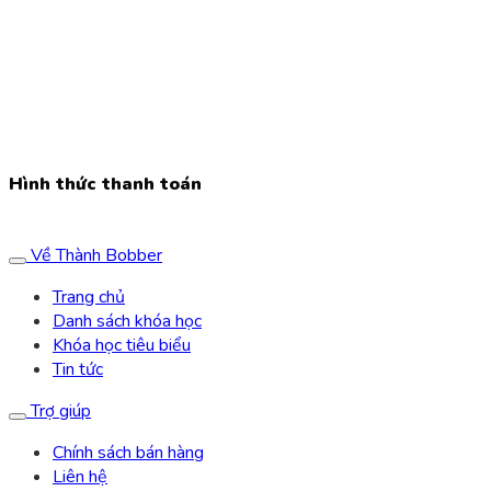
Chi nhánh:
Tầng 3, Số nhà G9 Khu đấu giá Ngô Thì Nhậm, Tổ
dân phố 3, Phường Hà Đông, TP Hà Nội,
Văn phòng:
Tầng 4, A15/9 Lê Trọng Tấn, Geleximco A, Hoài
Đức, Hà Nội
Hotline:
0913.456.326 - 0903.447.326
Email:
thanh.bobber@gmail.com
Hình thức thanh toán
Về Thành Bobber
Trang chủ
Danh sách khóa học
Khóa học tiêu biểu
Tin tức
Trợ giúp
Chính sách bán hàng
Liên hệ