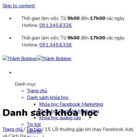
Skip to content
Thời gian làm việc: Từ
9h00
đến
17h00
các ngày
Hotline:
091.345.6326
Thời gian làm việc: Từ
9h00
đến
17h00
các ngày
Hotline:
091.345.6326
Danh mục
Trang chủ
Danh sách khóa học
Khóa học Facebook Marketing
Danh sách khóa học
Khóa học Content Marketing
Khóa học quảng cáo
Tin tức
Trang chủ
/
Tin tức
/
15 Lỗi thường gặp khi chạy Facebook Ads
Liên hệ
và Cách Fix