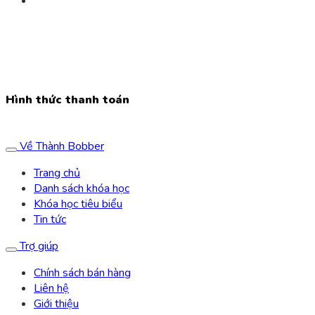
dân phố 3, Phường Hà Đông, TP Hà Nội,
Văn phòng:
Tầng 4, A15/9 Lê Trọng Tấn, Geleximco A, Hoài
Đức, Hà Nội
Hotline:
0913.456.326 - 0903.447.326
Email:
thanh.bobber@gmail.com
Hình thức thanh toán
Về Thành Bobber
Trang chủ
Danh sách khóa học
Khóa học tiêu biểu
Tin tức
Trợ giúp
Chính sách bán hàng
Liên hệ
Giới thiệu