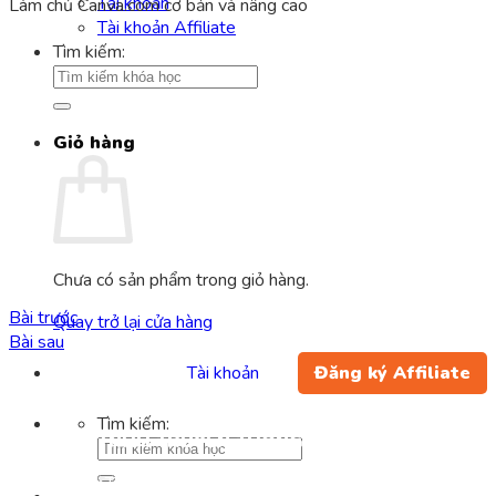
Tài khoản
Làm chủ Canva.com cơ bản và nâng cao
Tài khoản Affiliate
Tìm kiếm:
Giỏ hàng
Chưa có sản phẩm trong giỏ hàng.
Bài trước
Quay trở lại cửa hàng
Bài sau
Tài khoản
Đăng ký Affiliate
Tìm kiếm:
CÔNG TY TNHH TRUYỀN THÔNG DỊCH VỤ WEUP
Chi nhánh:
Tầng 3, Số nhà G9 Khu đấu giá Ngô Thì Nhậm, Tổ